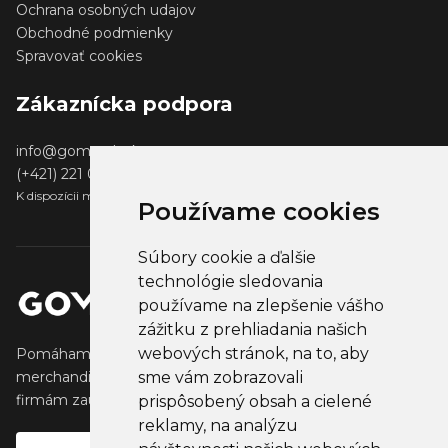
Ochrana osobných udajov
Obchodné podmienky
Spravovať cookies
Zákaznícka podpora
info@gomerch.sk
(+421) 221 001 000
K dispozícii medzi 13:00 - 14:00
Používame cookies
Súbory cookie a ďalšie
technológie sledovania
používame na zlepšenie vášho
zážitku z prehliadania našich
webových stránok, na to, aby
Pomáhame tvorcom vytvárať a predávať obľúbený
sme vám zobrazovali
merchandise, ktorý oslovuje ich fanúšikov. Pomáhame
firmám zaujať ich klientov, partnertov a zamestnancov.
prispôsobený obsah a cielené
reklamy, na analýzu