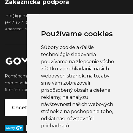
Zákaznícka podpora
info@gomerch.sk
(+421) 221 001 000
K dispozícii medzi 13:00 - 14:00
Používame cookies
Súbory cookie a ďalšie
technológie sledovania
používame na zlepšenie vášho
zážitku z prehliadania našich
webových stránok, na to, aby
Pomáhame tvorcom vytvárať a predávať obľúbený
merchandise, ktorý oslovuje ich fanúšikov. Pomáhame
sme vám zobrazovali
firmám zaujať ich klientov, partnertov a zamestnancov.
prispôsobený obsah a cielené
reklamy, na analýzu
návštevnosti našich webových
Chcete vlastný merchandise?
stránok a na pochopenie toho,
odkiaľ naši návštevníci
prichádzajú.