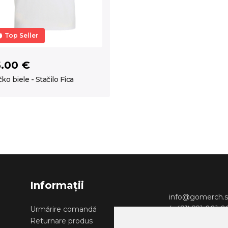
Top Seller
5.00 €
čko biele - Stačilo Fica
Informații
info@gomerch.s
(+421) 221 001 
Urmărire comandă
Returnare produs