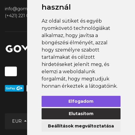
használ
info@gomerch.sk
(+421) 221 001 000
Az oldal sütiket és egyéb
nyomkövető technológiákat
alkalmaz, hogy javítsa a
böngészési élményét, azzal
hogy személyre szabott
tartalmakat és célzott
hirdetéseket jelenít meg, és
elemzi a weboldalunk
forgalmát, hogy megtudjuk
honnan érkeztek a látogatóink.
Elfogadom
Elutasítom
EUR
Beállítások megváltoztatása