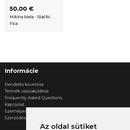
50.00 €
Mikina biela - Stačilo
Fica
Informácie
Rendelés követése
Termék visszaküldése
Frequently Asked Questions
Kapcsolat
Személyes adatok védelme
Szerződési feltételek
Az oldal sütiket